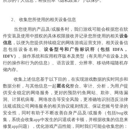
所涉的个人信息，将按照本《隐私政策》予以保护。
2、 收集您所使用的相关设备信息
当您使用的产品及/或服务时，我们游戏可能会根据您在软
件安装及使用中授权的具体权限接收并记录您所使用的相关
设备
信息
，以便为您提供持续稳定的网络游戏运营支持。相关设备信
息包括设备名称、
设备型号和广告标识符（包括
IDFA，
IDFV）
、操作系统和应用程序版本及类型（有关用户在设备上执
行的操作和行为的信息）、语言设置、分辨率、移动终端随机存
储内存。
收集上述信息基于以下目的，在实现游戏数据的实时同步和
数据分析，与其他信息一起
匿名化
整合、审计、分析，为用户提
供安全稳定的网络服务，更好的预防钓鱼网站、欺诈、网络漏
洞、计算机病毒、网络攻击等安全风险，更准确地识别违反法律
法规或我公司网络服务的相关协议规则情况、保证您账号登录的
安全性，同时有助于不断改善自身产品及/或服务（包括bug收
集，系统会收集app中发生的闪退或者卡顿，并根据收集的信息来
修复app问题），优化游戏产品性能，同时我们可能会收集您的：